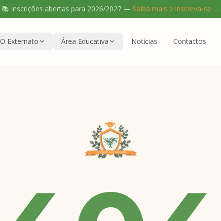
📚 Inscrições abertas para
2026/2027
—
Saiba mais e inscreva-se →
O Externato
Área Educativa
Notícias
Contactos