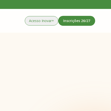
Acesso Inovar+
Inscrições
26/27