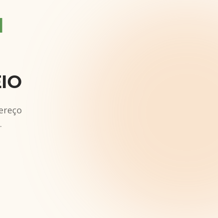
4
EIO
ereço
.