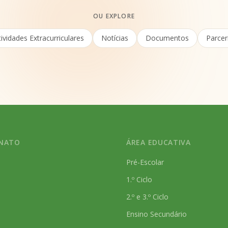
OU EXPLORE
tividades Extracurriculares
Notícias
Documentos
Parcer
RNATO
ÁREA EDUCATIVA
s
Pré-Escolar
1.º Ciclo
2.º e 3.º Ciclo
Ensino Secundário