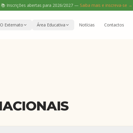
📚 Inscrições abertas para
2026/2027
—
Saiba mais e inscreva-se →
O Externato
Área Educativa
Notícias
Contactos
NACIONAIS