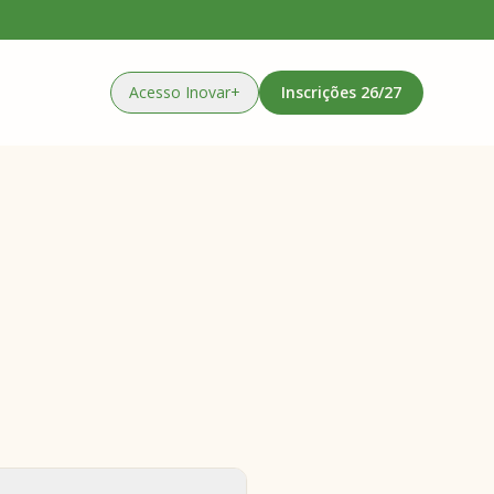
Acesso Inovar+
Inscrições
26/27