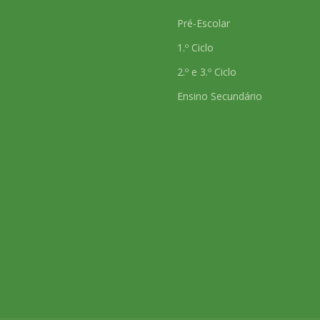
s
Pré-Escolar
1.º Ciclo
2.º e 3.º Ciclo
Ensino Secundário