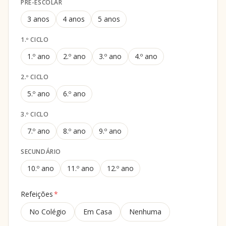
PRÉ-ESCOLAR
3 anos
4 anos
5 anos
1.º CICLO
1.º ano
2.º ano
3.º ano
4.º ano
2.º CICLO
5.º ano
6.º ano
3.º CICLO
7.º ano
8.º ano
9.º ano
SECUNDÁRIO
10.º ano
11.º ano
12.º ano
Refeições
*
No Colégio
Em Casa
Nenhuma